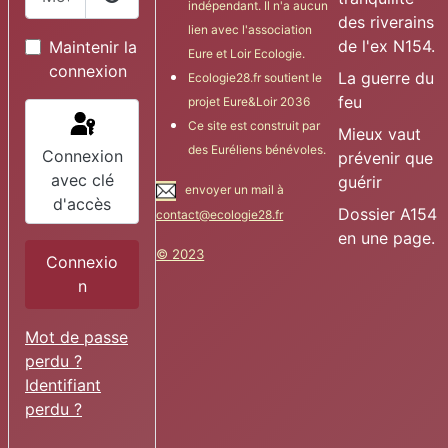
indépendant. Il n'a aucun
Afficher le mot de passe
des riverains
lien avec l'association
de l'ex N154.
Maintenir la
Eure et Loir Ecologie.
connexion
La guerre du
Ecologie28.fr soutient le
feu
projet Eure&Loir 2036
Ce site est construit par
Mieux vaut
des Euréliens bénévoles.
Connexion
prévenir que
avec clé
guérir
envoyer un mail à
d'accès
Dossier A154
contact@ecologie28.fr
en une page.
© 2023
Connexio
n
Mot de passe
perdu ?
Identifiant
perdu ?