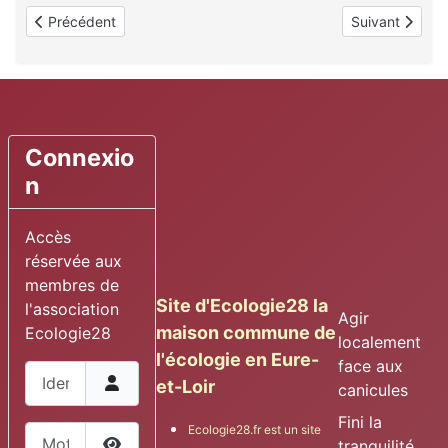
Article précédent : Temu, Shein ... UFC a testé pour vous
Article suivant 
Précédent
Suivant
Connexio
n
Accès
réservée aux
membres de
Site d'Ecologie28 la
l'association
Agir
maison commune de
Ecologie28
localement
l'écologie en Eure-
face aux
Identifiant
et-Loir
canicules
Fini la
Ecologie28.fr est un site
Mot de passe
tranquilité