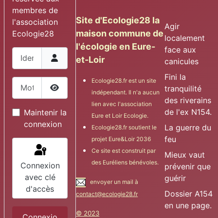
membres de
Site d'Ecologie28 la
l'association
Agir
maison commune de
Ecologie28
localement
l'écologie en Eure-
face aux
Identifiant
et-Loir
canicules
Fini la
Ecologie28.fr est un site
Mot de passe
tranquilité
indépendant. Il n'a aucun
Afficher le mot de passe
des riverains
lien avec l'association
de l'ex N154.
Maintenir la
Eure et Loir Ecologie.
connexion
La guerre du
Ecologie28.fr soutient le
feu
projet Eure&Loir 2036
Ce site est construit par
Mieux vaut
des Euréliens bénévoles.
Connexion
prévenir que
avec clé
guérir
envoyer un mail à
d'accès
Dossier A154
contact@ecologie28.fr
en une page.
© 2023
Connexio