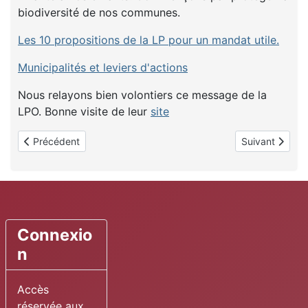
biodiversité de nos communes.
Les 10 propositions de la LP pour un mandat utile.
Municipalités et leviers d'actions
Nous relayons bien volontiers ce message de la
LPO. Bonne visite de leur
site
Article précédent : 2025 est la troisième année la plus chaude 
Article suivant
Précédent
Suivant
Connexio
n
Accès
réservée aux