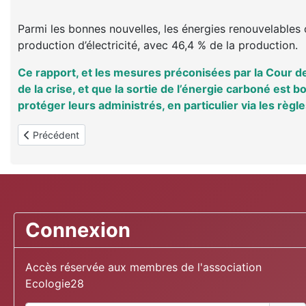
Parmi les bonnes nouvelles, les énergies renouvelables 
production d’électricité, avec 46,4 % de la production.
Ce rapport, et les mesures préconisées par la Cour d
de la crise, et que la sortie de l’énergie carboné est 
protéger leurs administrés, en particulier via les règl
Article précédent : Bâche : cacher cette chasse que je ne saurai
Précédent
Connexion
Accès réservée aux membres de l'association
Ecologie28