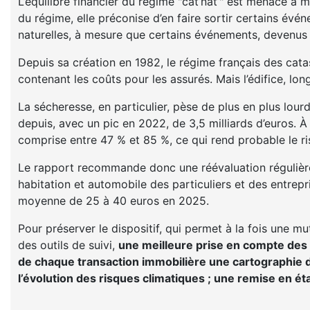
L’équilibre financier du régime "cat’nat’" est menacé à 
du régime, elle préconise d’en faire sortir certains é
naturelles, à mesure que certains événements, devenus 
Depuis sa création en 1982, le régime français des catas
contenant les coûts pour les assurés. Mais l’édifice, lo
La sécheresse, en particulier, pèse de plus en plus lou
depuis, avec un pic en 2022, de 3,5 milliards d’euros. 
comprise entre 47 % et 85 %, ce qui rend probable le ris
Le rapport recommande donc une réévaluation réguliè
habitation et automobile des particuliers et des entrep
moyenne de 25 à 40 euros en 2025.
Pour préserver le dispositif, qui permet à la fois une mu
des outils de suivi,
une meilleure prise en compte des e
de chaque transaction immobilière une cartographie de
l’évolution des risques climatiques ; une remise en éta