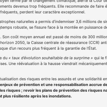
moyen terme par le changement climatique, alerte la Cour de
vénements devenus trop fréquents. Elle recommande de faire 
fréquents, perdent leur caractère exceptionnel.
trophes naturelles a permis d’indemniser 3,6 millions de sin
ngtemps robuste, se fissure face à la montée en puissance de
rd. Son coût moyen annuel est passé de moins de 300 million
À horizon 2050, la Caisse centrale de réassurance (CCR) an
que d’un recours plus fréquent à la garantie de l’État.
re du
« taux d’évolution souhaitable de la surprime »
qui le f
rises. Une réévaluation à la hausse viendrait mécaniquement
tualisation des risques entre les assurés et une solidarité e
njeux de prévention et une responsabilisation accrue de l
s risques ; revoir les plans de prévention des risques na
t plus résiliente après les inondations.